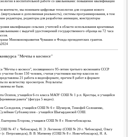
хнологии в воспитательной работе со школьниками: повышение квалификации
м контексте, мы понимаем цифровые технологии для создания нового
 (виртуальная и дополненная реальность), системы программирования, в том
ские редакторы, редакторы для разработки анимации, конструкторы
уровня квалификации сельских учителей в области использования креативных
школьниками с выдачей удостоверений государственного образца на 72 часа
ссов.
держке Минэкономразвития Чувашии и Фонда президентских грантов.
я2024
 конкурса "Мечты о космосе"
а "Мечты о космосе", посвященного 95-летию третьего космонавта СССР
 участие более 150 человек, считая участников мастер-классов по
представлена 21 работа в видеоформате, причем 8 работ в формате
ы по количеству просмотров. Результаты:
авлены не были.
ита Осипов, учащийся 6-го класса МАОУ СОШ № 1 р.п. Крестцы, и учащийся
ревянная ракета" (фигура 5 видео).
дим Солодилов, учащийся СОШ № 6 г. Шумерля, Тимофей Солошенко,
Сулейман Субханкуллов - учащийся Шыгырданской СОШ.
 Екатерина Егорова, учащаяся СОШ № 8 г. Новочебоксарска.
(СОШ № 47 г. Чебоксары), Н. Э. Логинову (СОШ № 20 г. Чебоксары), Ольгу
(г. Петрозаводск), В. В. Матвееву (СОШ № 8 г. Новочебоксарск), Н. А.