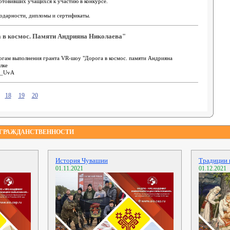
отовивших учащихся к участию в конкурсе.
годарности, дипломы и сертификаты.
 в космос. Памяти Андрияна Николаева"
огам выполнения гранта VR-шоу "Дорога в космос. памяти Андрияна
лке
jk_UvA
18
19
20
 ГРАЖДАНСТВЕННОСТИ
История Чувашии
Традиции 
01.11.2021
01.12.2021