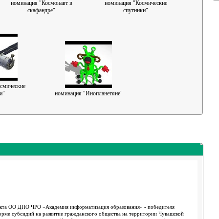
номинация "Космонавт в
номинация "Космические
скафандре"
спутники"
смические
и"
номинация "Инопланетяне"
оекта ОО ДПО ЧРО «Академия информатизация образования» - победителя
форме субсидий на развитие гражданского общества на территории Чувашской