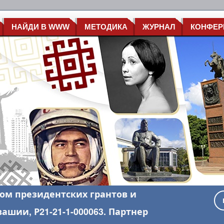
НАЙДИ В WWW
МЕТОДИКА
ЖУРНАЛ
КОНФЕР
ом президентских грантов и
шии, Р21-21-1-000063. Партнер