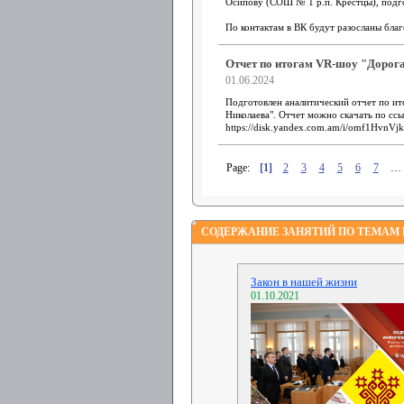
Осипову (СОШ № 1 р.п. Крестцы), подг
По контактам в ВК будут разосланы бла
Отчет по итогам VR-шоу "Дорога
01.06.2024
Подготовлен аналитический отчет по ит
Николаева". Отчет можно скачать по ссы
https://disk.yandex.com.am/i/omf1HvnV
Page:
[1]
2
3
4
5
6
7
…
СОДЕРЖАНИЕ ЗАНЯТИЙ ПО ТЕМАМ
Закон в нашей жизни
01.10.2021