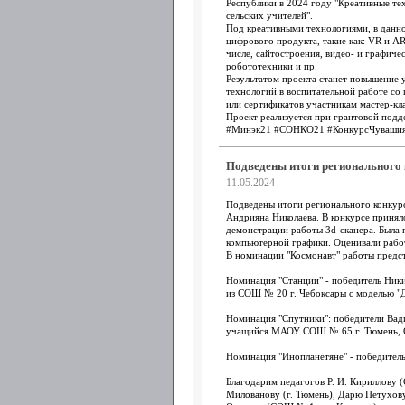
Республики в 2024 году "Креативные те
сельских учителей".
Под креативными технологиями, в данно
цифрового продукта, такие как: VR и AR
числе, сайтостроения, видео- и графиче
робототехники и пр.
Результатом проекта станет повышение 
технологий в воспитательной работе со 
или сертификатов участникам мастер-кла
Проект реализуется при грантовой под
#Минэк21 #СОНКО21 #КонкурсЧуваши
Подведены итоги регионального
11.05.2024
Подведены итоги регионального конкурс
Андрияна Николаева. В конкурсе приняло
демонстрации работы 3d-сканера. Была 
компьютерной графики. Оценивали работ
В номинации "Космонавт" работы предст
Номинация "Станции" - победитель Ник
из СОШ № 20 г. Чебоксары с моделью "Де
Номинация "Спутники": победители Ва
учащийся МАОУ СОШ № 65 г. Тюмень, 
Номинация "Инопланетяне" - победитель
Благодарим педагогов Р. И. Кириллову 
Милованову (г. Тюмень), Дарю Петухову 