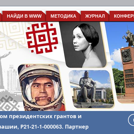
НАЙДИ В WWW
МЕТОДИКА
ЖУРНАЛ
КОНФЕР
ом президентских грантов и
шии, Р21-21-1-000063. Партнер